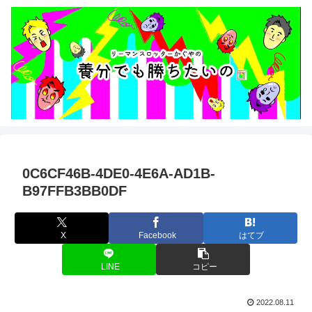
0C6CF46B-4DE0-4E6A-AD1B-
B97FFB3BB0DF
X
Facebook
はてブ
LINE
コピー
2022.08.11