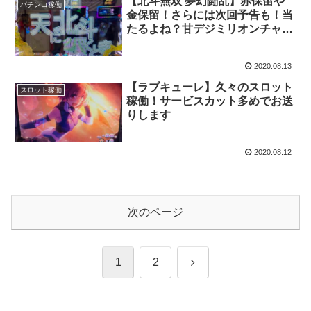
【北斗無双 夢幻闘乱】赤保留や
パチンコ稼働
金保留！さらには次回予告も！当
たるよね？甘デジミリオンチャレ
ンジ36回目 演出 確率
2020.08.13
【ラブキューレ】久々のスロット
スロット稼働
稼働！サービスカット多めでお送
りします
2020.08.12
次のページ
次
1
2
へ