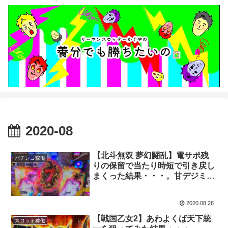
2020-08
【北斗無双 夢幻闘乱】電サポ残
パチンコ稼働
りの保留で当たり時短で引き戻し
まくった結果・・・。甘デジミリ
オンチャレンジ40回目
2020.08.28
【戦国乙女2】あわよくば天下統
スロット稼働