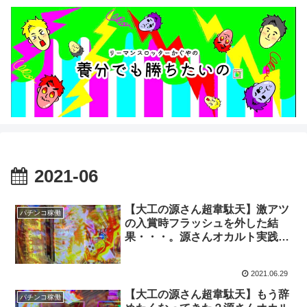
2021-06
【大工の源さん超韋駄天】激アツ
パチンコ稼働
の入賞時フラッシュを外した結
果・・・。源さんオカルト実践記
21回目
2021.06.29
【大工の源さん超韋駄天】もう辞
パチンコ稼働