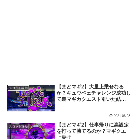
【まどマギ2】大量上乗せなる
スロット稼働
か？キュウベェチャレンジ成功し
て裏マギカクエスト引いた結
果・・・！
2021.06.23
【まどマギ2】仕事帰りに高設定
スロット稼働
を打って勝てるのか？マギクエ
上乗せ