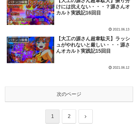
【大工の源さん超韋駄天】振り分
パチンコ稼働
けには抗えない・・・？源さんオ
カルト実践記16回目
2021.06.13
【大工の源さん超韋駄天】ラッシ
パチンコ稼働
ュがやれないと厳しい・・・源さ
んオカルト実践記15回目
2021.06.12
次のページ
次
1
2
へ