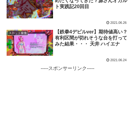
めたくなってきた？源さんオカル
ト実践記20回目
2021.06.26
【鉄拳4デビルver】期待値高い？
スロット稼働
有利区間が切れそうな台を打って
みた結果・・・ 天井 ハイエナ
2021.06.24
-----スポンサーリンク-----