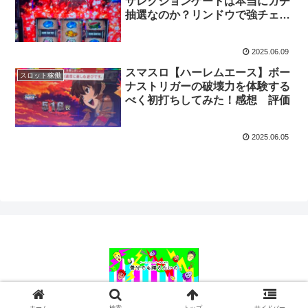
ザレクションゲートは本当にガチ
抽選なのか？リンドウで強チェリ
ーを引いた結果・・・
2025.06.09
スマスロ【ハーレムエース】ボー
スロット稼働
ナストリガーの破壊力を体験する
べく初打ちしてみた！感想 評価
2025.06.05
© 2018 養分でも勝ちたいの・・・。.