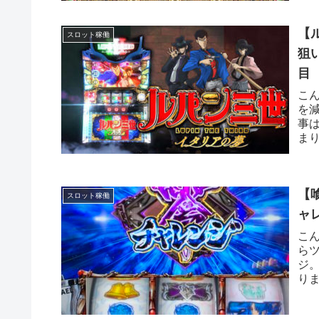
【
スロット稼働
狙
目
こ
を
事
ま
まし
【
スロット稼働
ャ
こ
ら
ジ
り
はや