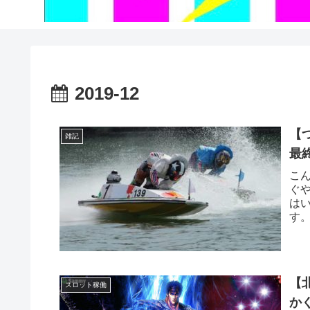
2019-12
【
雑記
最
こ
ぐ
は
す
20
【
スロット稼働
か