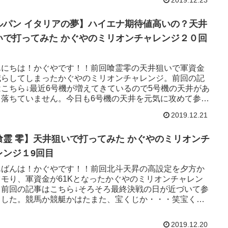
ルパン イタリアの夢】ハイエナ期待値高いの？天井
いで打ってみた かぐやのミリオンチャレンジ２０回
んにちは！かぐやです！！前回喰霊零の天井狙いで軍資金
減らしてしまったかぐやのミリオンチャレンジ。前回の記
はこちら↓最近6号機が増えてきているので5号機の天井があ
り落ちていません。今日も6号機の天井を元気に攻めて参り
た・・・。6号...
2019.12.21
喰霊 零】天井狙いで打ってみた かぐやのミリオンチ
レンジ１9回目
んばんは！かぐやです！！前回北斗天昇の高設定を夕方か
ツモり、軍資金が61Kとなったかぐやのミリオンチャレン
。前回の記事はこちら↓そろそろ最終決戦の日が近づいて参
ました。競馬か競艇かはたまた、宝くじか・・・笑宝くじ
めておけ100万...
2019.12.20