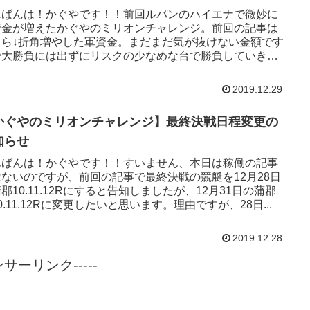
んばんは！かぐやです！！前回ルパンのハイエナで微妙に
資金が増えたかぐやのミリオンチャレンジ。前回の記事は
ちら↓折角増やした軍資金。まだまだ気が抜けない金額です
で大勝負には出ずにリスクの少なめな台で勝負していきま
となるとやっぱり６...
2019.12.29
かぐやのミリオンチャレンジ】最終決戦日程変更の
知らせ
んばんは！かぐやです！！すいません、本日は稼働の記事
はないのですが、前回の記事で最終決戦の競艇を12月28日
郡10.11.12Rにすると告知しましたが、12月31日の蒲郡
0.11.12Rに変更したいと思います。理由ですが、28日...
2019.12.28
ポンサーリンク-----