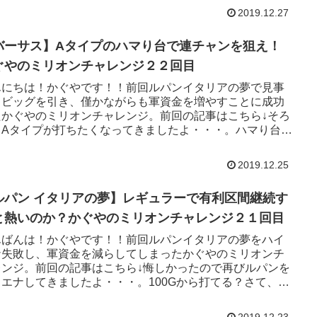
０１９Ｘマス＆...
2019.12.27
バーサス】Aタイプのハマり台で連チャンを狙え！
ぐやのミリオンチャレンジ２２回目
んにちは！かぐやです！！前回ルパンイタリアの夢で見事
？ビッグを引き、僅かながらも軍資金を増やすことに成功
たかぐやのミリオンチャレンジ。前回の記事はこちら↓そろ
ろAタイプが打ちたくなってきましたよ・・・。ハマり台で
ャンを狙えやはり...
2019.12.25
ルパン イタリアの夢】レギュラーで有利区間継続す
と熱いのか？かぐやのミリオンチャレンジ２１回目
んばんは！かぐやです！！前回ルパンイタリアの夢をハイ
ナ失敗し、軍資金を減らしてしまったかぐやのミリオンチ
レンジ。前回の記事はこちら↓悔しかったので再びルパンを
イエナしてきましたよ・・・。100Gから打てる？さて、前
100Gからで...
2019.12.23