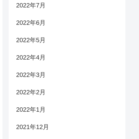
2022年7月
2022年6月
2022年5月
2022年4月
2022年3月
2022年2月
2022年1月
2021年12月