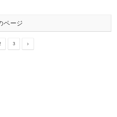
のページ
次
2
3
へ