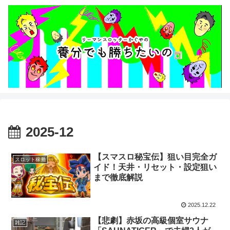
2025-12
【スマスロ秘宝伝】狙い目完全ガ
スロット稼働
イド！天井・リセット・設定狙い
まで徹底解説
2025.12.22
【悲劇】赤坂の高級個室サウナ
雑記