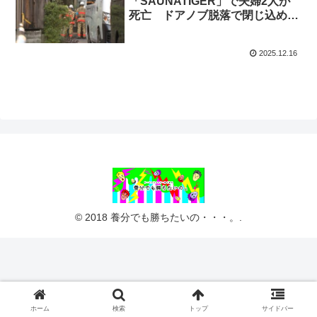
「SAUNATIGER」で夫婦2人が
死亡 ドアノブ脱落で閉じ込め
か、火災の詳細と背景
2025.12.16
© 2018 養分でも勝ちたいの・・・。.
ホーム
検索
トップ
サイドバー