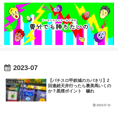
2023-07
【パチスロ甲鉄城のカバネリ】2
スロット稼働
回連続天井行ったら裏美馬いくの
か？黒煙ポイント 穢れ
2023.07.31