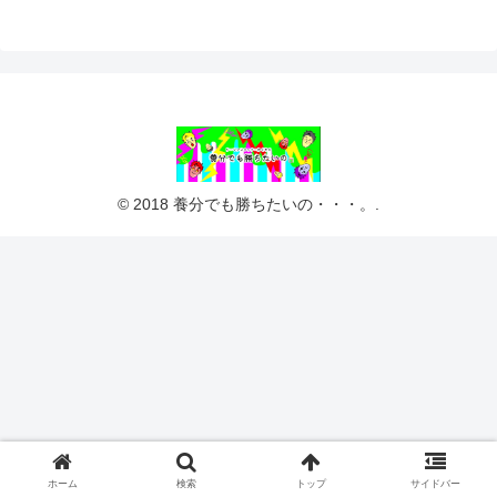
© 2018 養分でも勝ちたいの・・・。.
ホーム
検索
トップ
サイドバー