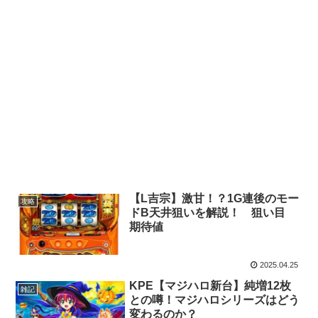
【L吉宗】激甘！？1G連後のモー
攻略
ドB天井狙いを解説！ 狙い目
期待値
2025.04.25
KPE【マジハロ新台】純増12枚
雑記
との噂！マジハロシリーズはどう
変わるのか？