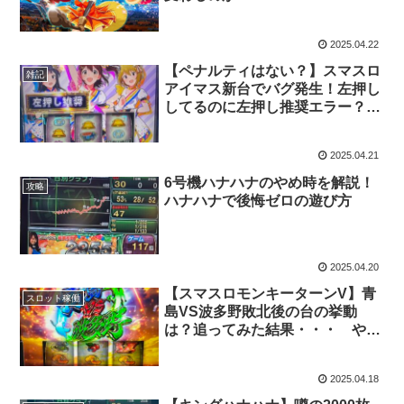
2025.04.22
【ペナルティはない？】スマスロ
雑記
アイマス新台でバグ発生！左押し
してるのに左押し推奨エラー？X
の反応まとめ
2025.04.21
6号機ハナハナのやめ時を解説！
攻略
ハナハナで後悔ゼロの遊び方
2025.04.20
【スマスロモンキーターンV】青
スロット稼働
島VS波多野敗北後の台の挙動
は？追ってみた結果・・・ やめ
時 有利区間
2025.04.18