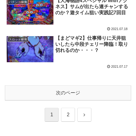
【大海物語4スペシャル Withアグ
パチンコ稼働
ネス】サムが出たら連チャンする
のか？遊タイム狙い実践記7回目
2021.07.18
【まどマギ2】仕事帰りに天井狙
スロット稼働
いしたら中段チェリー降臨！取り
切れるのか・・・？
2021.07.17
次のページ
次
1
2
へ