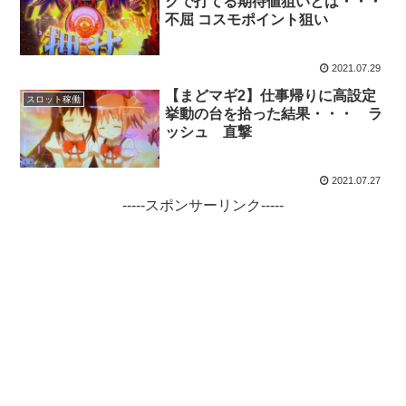
クで打てる期待値狙いとは・・・
不屈 コスモポイント狙い
2021.07.29
【まどマギ2】仕事帰りに高設定
スロット稼働
挙動の台を拾った結果・・・ ラ
ッシュ 直撃
2021.07.27
-----スポンサーリンク-----