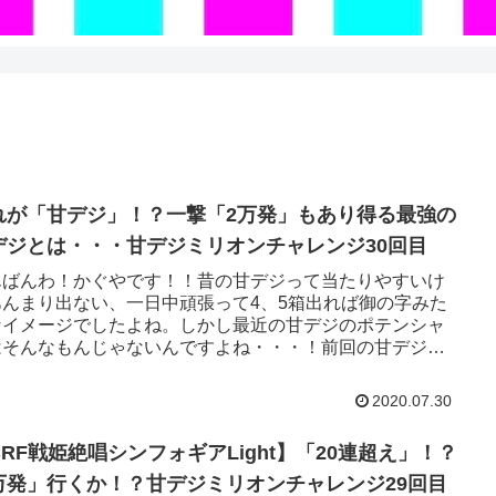
れが「甘デジ」！？一撃「2万発」もあり得る最強の
デジとは・・・甘デジミリオンチャレンジ30回目
んばんわ！かぐやです！！昔の甘デジって当たりやすいけ
あんまり出ない、一日中頑張って4、5箱出れば御の字みた
なイメージでしたよね。しかし最近の甘デジのポテンシャ
はそんなもんじゃないんですよね・・・！前回の甘デジミ
ンチャレンジはこち...
2020.07.30
CRF戦姫絶唱シンフォギアLight】「20連超え」！？
万発」行くか！？甘デジミリオンチャレンジ29回目