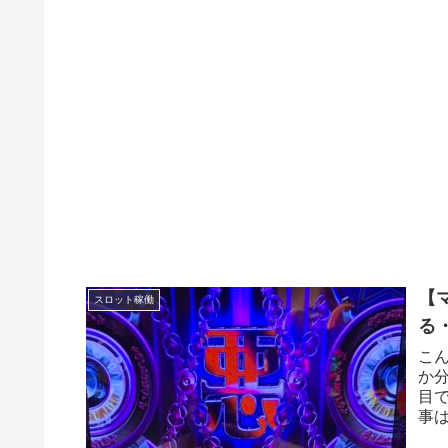
【
スロット稼働
る
こ
か
目
事は
に突