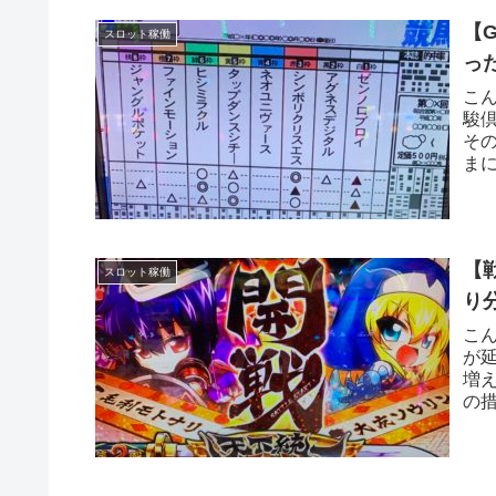
【
スロット稼働
っ
こ
駿
そ
ま
く・
【
スロット稼働
り
こ
が
増
の
「戦