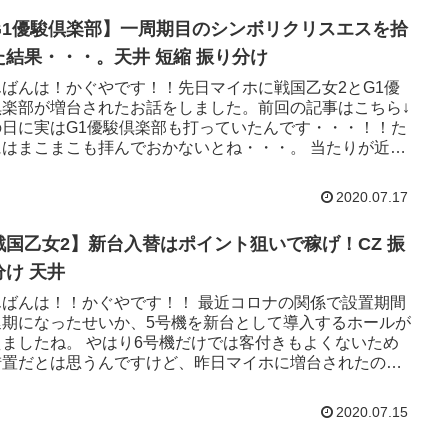
G1優駿倶楽部】一周期目のシンボリクリスエスを拾
た結果・・・。天井 短縮 振り分け
んばんは！かぐやです！！先日マイホに戦国乙女2とG1優
倶楽部が増台されたお話をしました。前回の記事はこちら↓
の日に実はG1優駿倶楽部も打っていたんです・・・！！た
にはまこまこも拝んでおかないとね・・・。 当たりが近づ
・・？この日...
2020.07.17
戦国乙女2】新台入替はポイント狙いで稼げ！CZ 振
分け 天井
んばんは！！かぐやです！！ 最近コロナの関係で設置期間
延期になったせいか、5号機を新台として導入するホールが
えましたね。 やはり6号機だけでは客付きもよくないため
措置だとは思うんですけど、昨日マイホに増台されたのは
国乙女2」と「...
2020.07.15