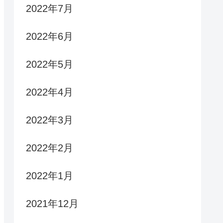
2022年7月
2022年6月
2022年5月
2022年4月
2022年3月
2022年2月
2022年1月
2021年12月