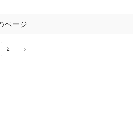
のページ
次
2
へ