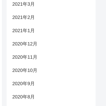
2021年3月
2021年2月
2021年1月
2020年12月
2020年11月
2020年10月
2020年9月
2020年8月