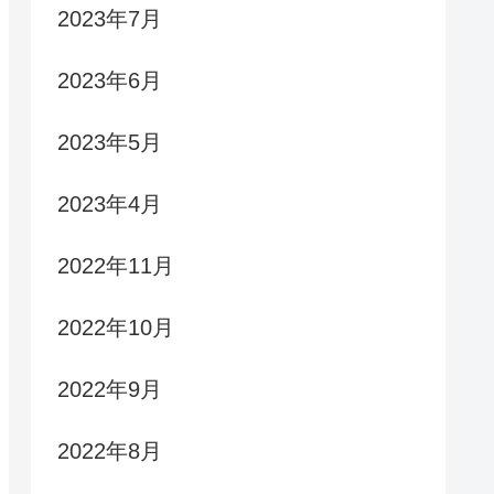
2023年7月
2023年6月
2023年5月
2023年4月
2022年11月
2022年10月
2022年9月
2022年8月