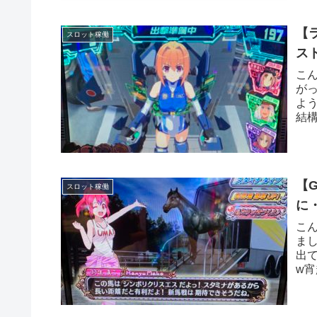
【
スロット稼働
ス
こ
が
よ
結
まで
【
スロット稼働
に
こ
まし
出
w宵
日...