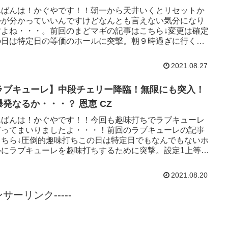
んばんは！かぐやです！！朝一から天井いくとリセットか
かが分かっていいんですけどなんとも言えない気分になり
すよね・・・。前回のまどマギの記事はこちら↓変更は確定
の日は特定日の等価のホールに突撃。朝９時過ぎに行く
打ちたいまどマギ、ギ...
2021.08.27
ラブキューレ】中段チェリー降臨！無限にも突入！
爆発なるか・・・？ 恩恵 CZ
んばんは！かぐやです！！今回も趣味打ちでラブキューレ
打ってまいりましたよ・・・！前回のラブキューレの記事
こちら↓圧倒的趣味打ちこの日は特定日でもなんでもないホ
ルにラブキューレを趣味打ちするために突撃。設定1上等で
ていきます。誰か...
2021.08.20
ポンサーリンク-----