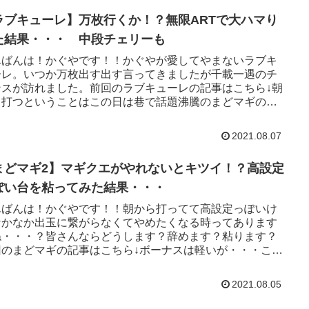
ラブキューレ】万枚行くか！？無限ARTで大ハマり
た結果・・・ 中段チェリーも
んばんは！かぐやです！！かぐやが愛してやまないラブキ
ーレ。いつか万枚出す出す言ってきましたが千載一遇のチ
ンスが訪れました。前回のラブキューレの記事はこちら↓朝
ら打つということはこの日は巷で話題沸騰のまどマギの新
れ替え初日。もちろ...
2021.08.07
まどマギ2】マギクエがやれないとキツイ！？高設定
ぽい台を粘ってみた結果・・・
んばんは！かぐやです！！朝から打ってて高設定っぽいけ
なかなか出玉に繋がらなくてやめたくなる時ってあります
ね・・・？皆さんならどうします？辞めます？粘ります？
回のまどマギの記事はこちら↓ボーナスは軽いが・・・この
7が付く日が強いホ...
2021.08.05