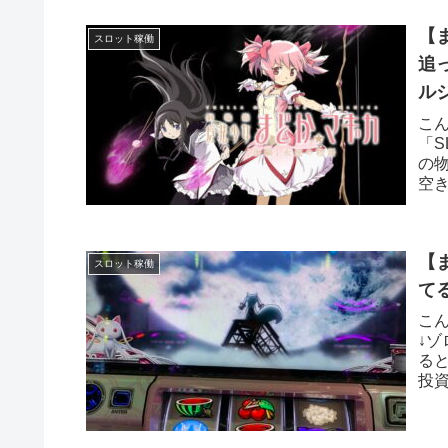
【
スロット稼働
追
ル
こ
「
の
空
って
【
スロット稼働
て
こ
↓
る
投
がら