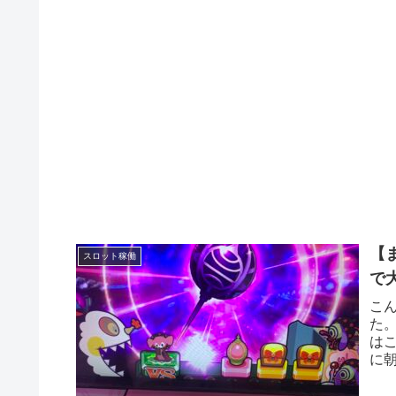
【
スロット稼働
で
こ
た
は
に
でま