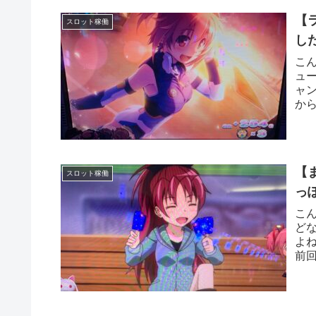
【
スロット稼働
し
こ
ュ
ャ
か
台入
【
スロット稼働
っ
こ
ど
よ
前
日は