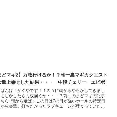
まどマギ2】万枚行けるか！？朝一裏マギカクエスト
大量上乗せした結果・・・ 中段チェリー エピボ
んばんは！かぐやです！！久々に朝からやらかしてきまし
。もしかしたら万枚届くか・・・？前回のまどマギの記事
こちら↓朝から飛ばすこの日は7の日が強いホールの特定日
朝から突撃。打ちたかったラブキューレが埋まっていたの
どマギ2の島へ行く...