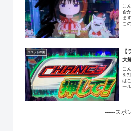
こ
否
ま
こ
と、
【
スロット稼働
大
こ
を
は
ー
回し
-----ス