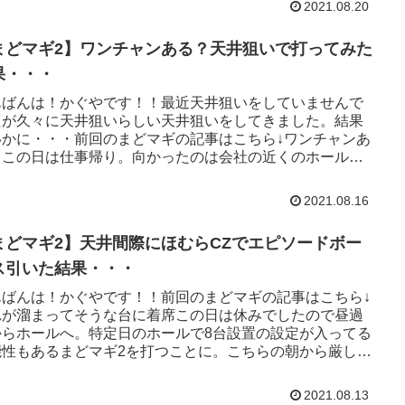
2021.08.20
まどマギ2】ワンチャンある？天井狙いで打ってみた
果・・・
んばんは！かぐやです！！最近天井狙いをしていませんで
たが久々に天井狙いらしい天井狙いをしてきました。結果
いかに・・・前回のまどマギの記事はこちら↓ワンチャンあ
？この日は仕事帰り。向かったのは会社の近くのホール。
日でも何の日でもあ...
2021.08.16
まどマギ2】天井間際にほむらCZでエピソードボー
ス引いた結果・・・
んばんは！かぐやです！！前回のまどマギの記事はこちら↓
れが溜まってそうな台に着席この日は休みでしたので昼過
からホールへ。特定日のホールで8台設置の設定が入ってる
能性もあるまどマギ2を打つことに。こちらの朝から厳しい
で穢れが溜まっ...
2021.08.13