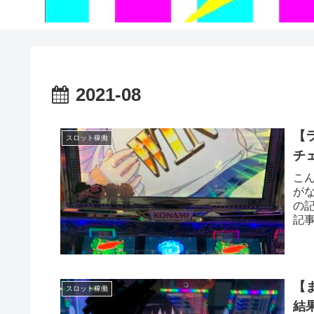
2021-08
【
スロット稼働
チ
こ
が
の
記
突.h
【
スロット稼働
結