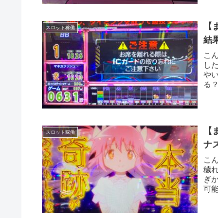
【
スロット稼働
結
こ
し
や
る
特定
【
スロット稼働
ナ
こ
穢
ぎ
可
展開