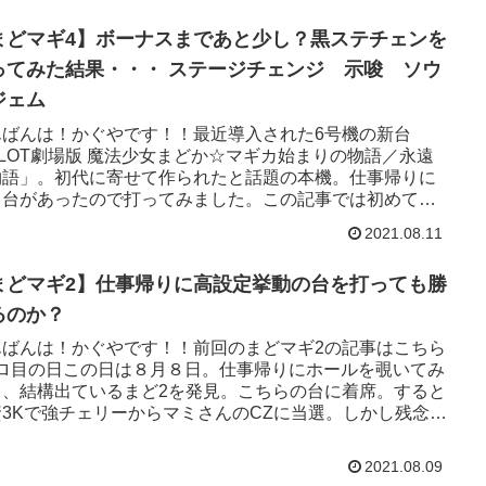
まどマギ4】ボーナスまであと少し？黒ステチェンを
ってみた結果・・・ ステージチェンジ 示唆 ソウ
ジェム
んばんは！かぐやです！！最近導入された6号機の新台
SLOT劇場版 魔法少女まどか☆マギカ始まりの物語／永遠
物語」。初代に寄せて作られたと話題の本機。仕事帰りに
き台があったので打ってみました。この記事では初めて打
みた感想と黒ステチ...
2021.08.11
まどマギ2】仕事帰りに高設定挙動の台を打っても勝
るのか？
んばんは！かぐやです！！前回のまどマギ2の記事はこちら
ゾロ目の日この日は８月８日。仕事帰りにホールを覗いてみ
と、結構出ているまど2を発見。こちらの台に着席。すると
資3Kで強チェリーからマミさんのCZに当選。しかし残念な
ラッシュな...
2021.08.09