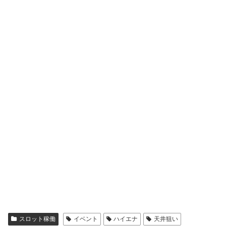
スロット稼働
イベント
ハイエナ
天井狙い