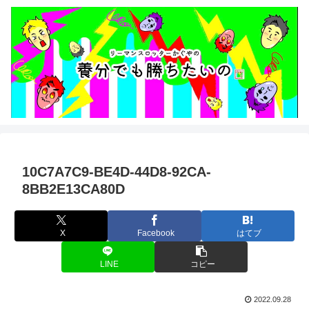
10C7A7C9-BE4D-44D8-92CA-
8BB2E13CA80D
X
Facebook
はてブ
LINE
コピー
2022.09.28