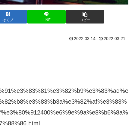
はてブ
LINE
コピー
2022.03.14
2022.03.21
%e3%83%91%e3%83%81%e3%82%b9%e3%83%ad%e
%82%b8%e3%83%b3a%e3%82%af%e3%83%
f%e3%80%912400%e6%9e%9a%e8%b6%8a%
%88%86.html