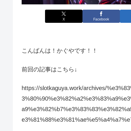
X
Facebook
こんばんは！かぐやです！！
前回の記事はこちら↓
https://slotkaguya.work/archives/
3%80%90%e3%82%a2%e3%83%a9%e3
a9%e3%82%b7%e3%83%83%e3%82%a
e3%81%88%e3%81%ae%e5%a4%a7%e7