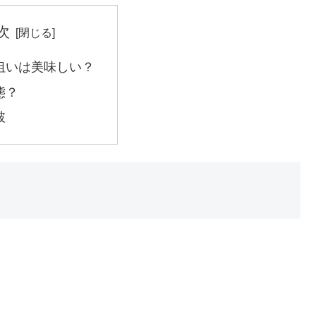
次
狙いは美味しい？
態？
破