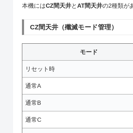
本機には
CZ間天井
と
AT間天井
の2種類が
CZ間天井（殲滅モード管理）
モード
リセット時
通常A
通常B
通常C