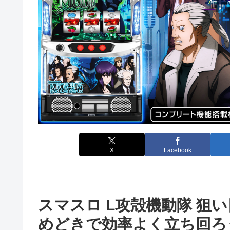
X
Facebook
スマスロ L攻殻機動隊 狙
めどきで効率よく立ち回ろ