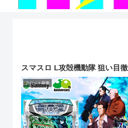
スマスロ L攻殻機動隊 狙い目
スロット稼働