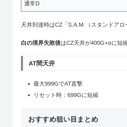
通常D
天井到達時はCZ「S.A.M.（スタンドア
白の境界失敗後
はCZ天井が400G+αに
AT間天井
最大999GでAT直撃
リセット時：699Gに短縮
おすすめ狙い目まとめ