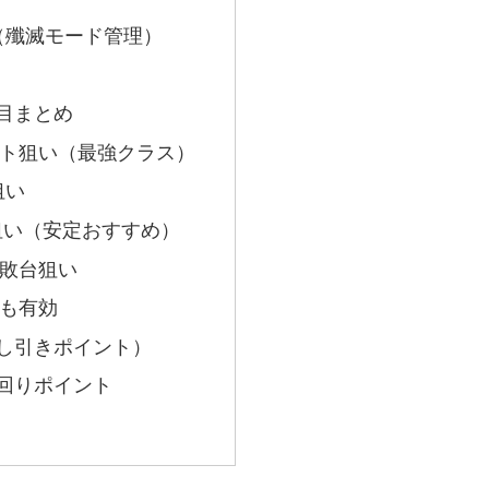
（殲滅モード管理）
目まとめ
ト狙い（最強クラス）
狙い
狙い（安定おすすめ）
敗台狙い
も有効
し引きポイント）
回りポイント