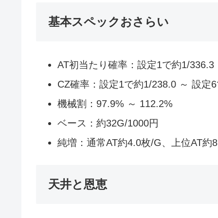
基本スペックおさらい
AT初当たり確率：設定1で約1/336.3 ～
CZ確率：設定1で約1/238.0 ～ 設定6で
機械割：97.9% ～ 112.2%
ベース：約32G/1000円
純増：通常AT約4.0枚/G、上位AT約8.
天井と恩恵