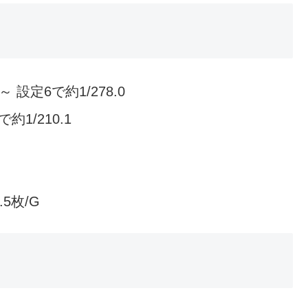
 設定6で約1/278.0
約1/210.1
5枚/G