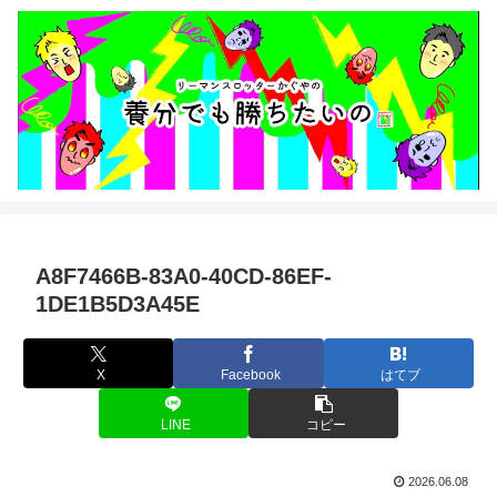
A8F7466B-83A0-40CD-86EF-
1DE1B5D3A45E
X
Facebook
はてブ
LINE
コピー
2026.06.08