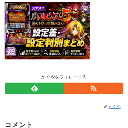
かぐやをフォローする
かぐや
コメント