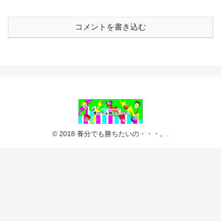
コメントを書き込む
© 2018 養分でも勝ちたいの・・・。.