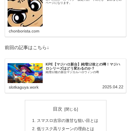
ページになります。
chonborista.com
前回の記事はこちら↓
KPE【マジハロ新台】純増12枚との噂！マジハ
ロシリーズはどう変わるのか？
純増12枚の新台マジカルハロウィンの噂
2025.04.22
slotkaguya.work
目次
スマスロ吉宗の激甘な狙い目とは
低リスク高リターンの理由とは