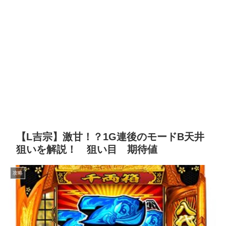
【L吉宗】激甘！？1G連後のモードB天井
狙いを解説！ 狙い目 期待値
攻略