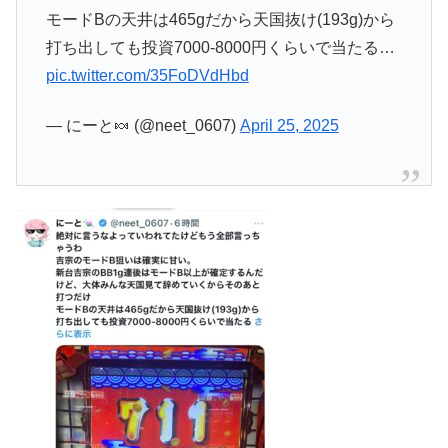
モードBの天井は465gだから天国抜け(193g)から
打ち出しても投資7000-8000円くらいで当たる…
pic.twitter.com/35FoDVdHbd
— にーと🍬 (@neet_0607)
April 25, 2025