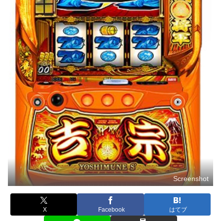
Screenshot
X
Facebook
はてブ