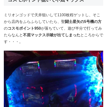
ミリオンゴッドで天井狙いして1100枚程ゲットし、そこ
から店内をふらふらしていたら、聖
闘士星矢の5号機の方
の
コスモポイント950
が落ちていて、遊び半分で打ってみ
たらなんと
不屈マックス示唆が出てしまった
ところからで
す・・・。