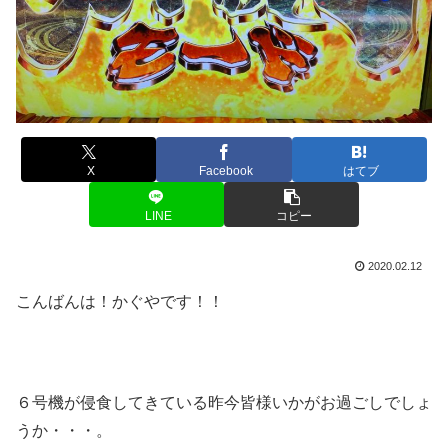
X
Facebook
はてブ
LINE
コピー
2020.02.12
こんばんは！かぐやです！！
６号機が侵食してきている昨今皆様いかがお過ごしでしょ
うか・・・。