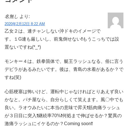
名無し
より:
2020年2月12日 8:22 AM
乙女２は、連チャンしない沖ドキのイメージで
す。１G連も厳しいし、前鬼倒せない❗もうこっちでは設
置ないですね(*_*)
モンキー４は、鉄拳箇体で、艇王ラッシュなる、俗に言う
デビラがあるみたいです。後は、青島の水着があるか？で
すね(笑)
心筋梗塞は怖いけど、運転中じゃなければとりあえず良い
かなと。パチ屋なら、自分らしくて笑えます。風〇中でも
良い。ラオウみたいに本当の意味で昇天❗筋肉痛ラッシュ
が３日目に突入❗継続率70%❗何処まで伸ばせるか？驚異の
激痛ラッシュにイケるのか？Coming soon❗