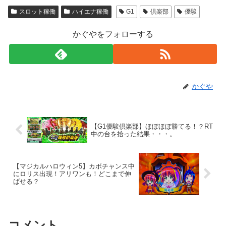
スロット稼働
ハイエナ稼働
G1
倶楽部
優駿
かぐやをフォローする
かぐや
【G1優駿倶楽部】ほぼほぼ勝てる！？RT
中の台を拾った結果・・・。
【マジカルハロウィン5】カボチャンス中
にロリス出現！アリワンも！どこまで伸
ばせる？
コメント