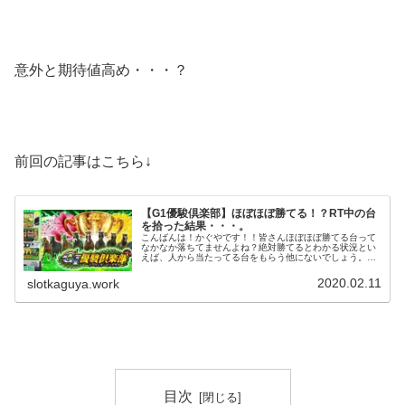
意外と期待値高め・・・？
前回の記事はこちら↓
【G1優駿倶楽部】ほぼほぼ勝てる！？RT中の台
を拾った結果・・・。
こんばんは！かぐやです！！皆さんほぼほぼ勝てる台って
なかなか落ちてませんよね？絶対勝てるとわかる状況とい
えば、人から当たってる台をもらう他にないでしょう。し
かし、僕は結構拾うんですよね・・・。(100％勝てるとは
言ってない)前回の記事はこち...
2020.02.11
slotkaguya.work
目次