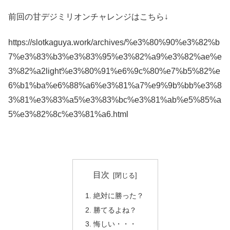
前回の甘デジミリオンチャレンジはこちら↓
https://slotkaguya.work/archives/%e3%80%90%e3%82%b
7%e3%83%b3%e3%83%95%e3%82%a9%e3%82%ae%e
3%82%a2light%e3%80%91%e6%9c%80%e7%b5%82%e
6%b1%ba%e6%88%a6%e3%81%a7%e9%9b%bb%e3%8
3%81%e3%83%a5%e3%83%bc%e3%81%ab%e5%85%a
5%e3%82%8c%e3%81%a6.html
目次
絶対に勝った？
勝てるよね？
悔しい・・・