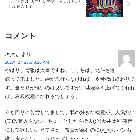
【十字架3】天井狙いでファイナルJKバ
トル突入！？
コメント
名無し
より:
2020年2月23日 8:16 AM
やはり、情報は大事ですね。こっちは、北斗も過
疎って来ました。絆が流行らなければ、６号機は終わりで
す。当たりが軽いのは良いですが、継続率を上げてくれれ
ば、看板機種になれるでしょう。
立ち回りに苦労してまして、私の好きな機種が、人気無い
(笑)設定入らない。ちょっとしたら撤去(泣)天井はAT確定
にして欲しい。只でさえ、投資が嵩むのに(>_<)ルパンも
誰も座らない。もうジャグしか・・・