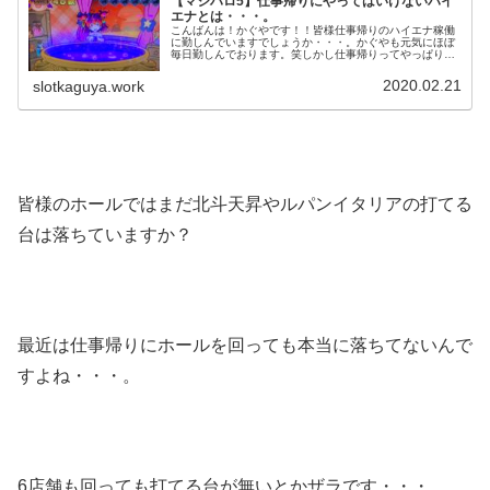
【マジハロ5】仕事帰りにやってはいけないハイ
エナとは・・・。
こんばんは！かぐやです！！皆様仕事帰りのハイエナ稼働
に勤しんでいますでしょうか・・・。かぐやも元気にほぼ
毎日勤しんでおります。笑しかし仕事帰りってやっぱり時
間が時間なので、打ち方を間違えると取りきれなかった
り、通常の期待値よりも低くなったり...
2020.02.21
slotkaguya.work
皆様のホールではまだ北斗天昇やルパンイタリアの打てる
台は落ちていますか？
最近は仕事帰りにホールを回っても本当に落ちてないんで
すよね・・・。
6店舗も回っても打てる台が無いとかザラです・・・。