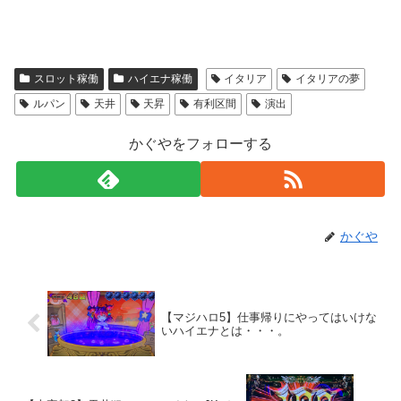
スロット稼働
ハイエナ稼働
イタリア
イタリアの夢
ルパン
天井
天昇
有利区間
演出
かぐやをフォローする
かぐや
【マジハロ5】仕事帰りにやってはいけな
いハイエナとは・・・。