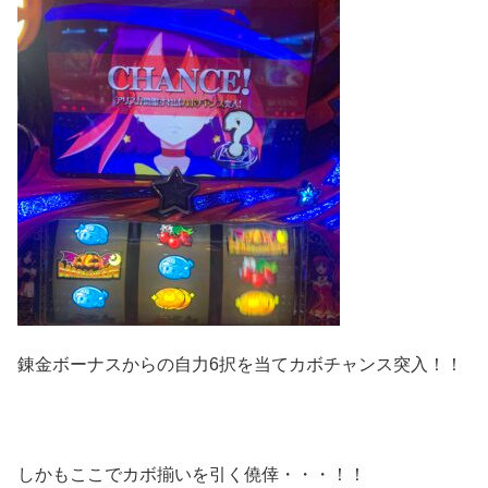
錬金ボーナスからの自力6択を当てカボチャンス突入！！
しかもここでカボ揃いを引く僥倖・・・！！