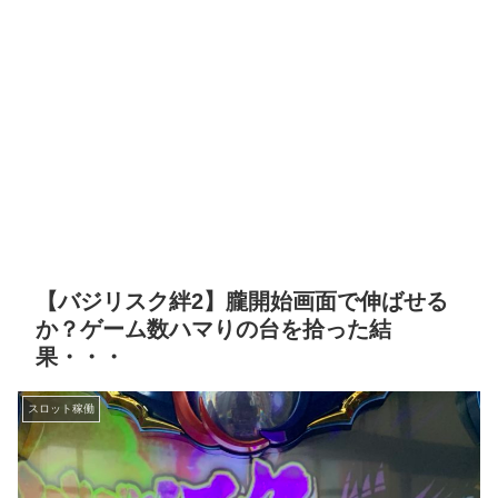
【バジリスク絆2】朧開始画面で伸ばせる
か？ゲーム数ハマりの台を拾った結
果・・・
スロット稼働