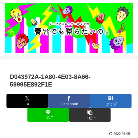
D043972A-1A80-4E03-8A66-
59995E892F1E
X
Facebook
はてブ
LINE
コピー
2022.01.05