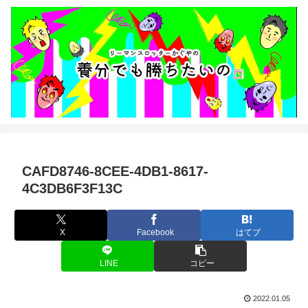
CAFD8746-8CEE-4DB1-8617-
4C3DB6F3F13C
X
Facebook
はてブ
LINE
コピー
2022.01.05