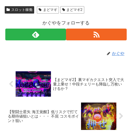
スロット稼働
まどマギ
まどマギ2
かぐやをフォローする
かぐや
【まどマギ2】裏マギカクエスト突入で大
量上乗せ！中段チェリーも降臨し万枚い
けるか？
【聖闘士星矢 海王覚醒】低リスクで打て
る期待値狙いとは・・・ 不屈 コスモポイ
ント狙い