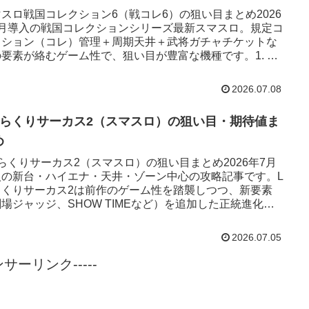
スロ戦国コレクション6（戦コレ6）の狙い目まとめ2026
7月導入の戦国コレクションシリーズ最新スマスロ。規定コ
クション（コレ）管理＋周期天井＋武将ガチャチケットな
の要素が絡むゲーム性で、狙い目が豊富な機種です。1. 天
い（ゲー...
2026.07.08
からくりサーカス2（スマスロ）の狙い目・期待値ま
め
らくりサーカス2（スマスロ）の狙い目まとめ2026年7月
入の新台・ハイエナ・天井・ゾーン中心の攻略記事です。L
らくりサーカス2は前作のゲーム性を踏襲しつつ、新要素
場ジャッジ、SHOW TIMEなど）を追加した正統進化
CZ天井...
2026.07.05
ポンサーリンク-----