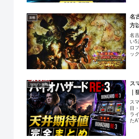
名
攻略
方
名
い5
ロ
ッ
屋の
ス
スロット稼働
｜
スマ
目・
ラ
た
な機