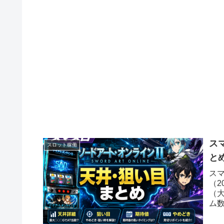
ス
スロット稼働
と
ス
（
（
ム
レッ