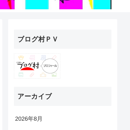
ブログ村ＰＶ
アーカイブ
2026年8月