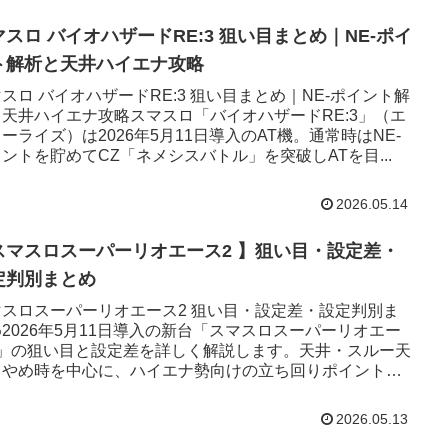
マスロ バイオハザードRE:3 狙い目まとめ｜NE-ポイ
ト解析と天井ハイエナ攻略
スロ バイオハザードRE:3 狙い目まとめ｜NE-ポイント解
と天井ハイエナ攻略スマスロ「バイオハザードRE:3」（エ
ーライズ）は2026年5月11日導入のAT機。通常時はNE-
ントを貯めてCZ「ネメシスバトル」を突破しATを目...
2026.05.14
スマスロスーパーリオエース2 】狙い目・設定差・
定判別まとめ
マスロスーパーリオエース2 狙い目・設定差・設定判別ま
2026年5月11日導入の新台「スマスロスーパーリオエー
2」の狙い目と設定差を詳しく解説します。天井・スルー天
・やめ時を中心に、ハイエナ勢向けの立ち回りポイントを
めました。...
2026.05.13