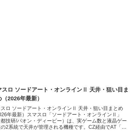
マスロ ソードアート・オンラインⅡ 天井・狙い目ま
め（2026年最新）
マスロ ソードアート・オンラインⅡ 天井・狙い目まとめ
2026年最新）スマスロ「ソードアート・オンラインⅡ」
大都技研/パオン・ディーピー）は、実ゲーム数と液晶ゲー
数の2系統で天井が管理される機種です。CZ経由でAT「バ
ト オブ ...