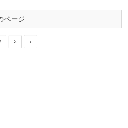
のページ
次
2
3
へ