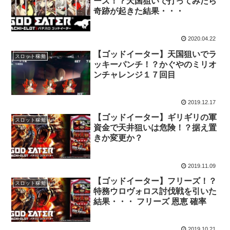
ーズ！？天国狙いで打ってみたら
奇跡が起きた結果・・・
2020.04.22
【ゴッドイーター】天国狙いでラ
スロット稼働
ッキーパンチ！？かぐやのミリオ
ンチャレンジ１７回目
2019.12.17
【ゴッドイーター】ギリギリの軍
スロット稼働
資金で天井狙いは危険！？据え置
きか変更か？
2019.11.09
【ゴッドイーター】フリーズ！？
スロット稼働
特務ウロヴォロス討伐戦を引いた
結果・・・ フリーズ 恩恵 確率
2019.10.21