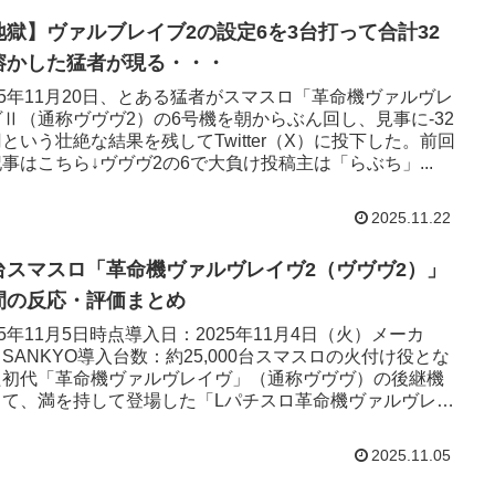
地獄】ヴァルブレイブ2の設定6を3台打って合計32
溶かした猛者が現る・・・
25年11月20日、とある猛者がスマスロ「革命機ヴァルヴレ
Ⅱ（通称ヴヴヴ2）の6号機を朝からぶん回し、見事に-32
という壮絶な結果を残してTwitter（X）に投下した。前回
事はこちら↓ヴヴヴ2の6で大負け投稿主は「らぶち」...
2025.11.22
台スマスロ「革命機ヴァルヴレイヴ2（ヴヴヴ2）」
間の反応・評価まとめ
25年11月5日時点導入日：2025年11月4日（火）メーカ
SANKYO導入台数：約25,000台スマスロの火付け役とな
た初代「革命機ヴァルヴレイヴ」（通称ヴヴヴ）の後継機
して、満を持して登場した「Lパチスロ革命機ヴァルヴレイ
2025.11.05