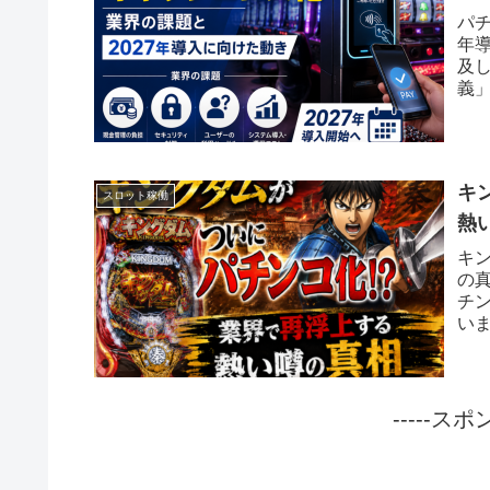
パ
年
及
義」
度中
キ
スロット稼働
熱
キ
の
チ
い
した
-----ス