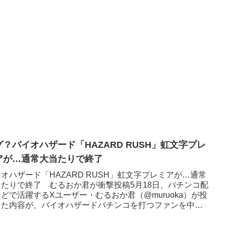
グ？バイオハザード「HAZARD RUSH」虹文字プレ
アが…通常大当たりで終了
オハザード「HAZARD RUSH」虹文字プレミアが…通常
当たりで終了 むるおか君が衝撃投稿5月18日、パチンコ配
どで活躍するXユーザー・むるおか君（@muruoka）が投
した内容が、バイオハザードパチンコを打つファンを中心
..