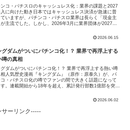
チンコ・パチスロのキャッシュレス化：業界の課題と2027
導入に向けた動き日本ではキャッシュレス決済が急速に普
していますが、パチンコ・パチスロ業界は長らく「現金主
が主流でした。しかし、2026年3月に業界団体が2027年
のキャッ...
2026.06.15
ングダムがついにパチンコ化！？ 業界で再浮上する
い噂の真相
ングダムがついにパチンコ化！？ 業界で再浮上する熱い噂
真相人気歴史漫画『キングダム』（原作：原泰久）が、パ
ンコ・パチスロ化の噂でファンの間で大きく話題になって
ます。連載開始から18年を超え、累計発行部数1億部を突破
超大作。Net...
2026.06.02
ポンサーリンク-----