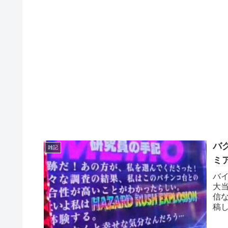
バ
雑記
ミ
バイ
大
信な
稿
に大.