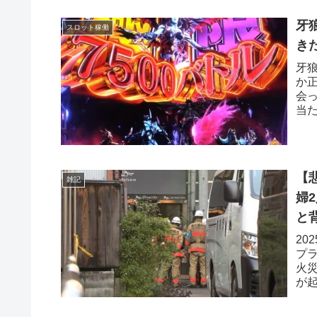
牙
スロット稼働
き
牙
か正
会っ
当た
【
雑記
婦
と
20
プラ
火
が
警視.