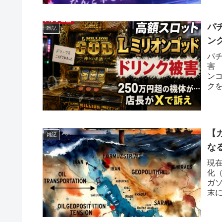
パ
雑記
ン
パ
害
ン
ク
がX（
【
雑記
な
現在
化
ガソ
末
す。