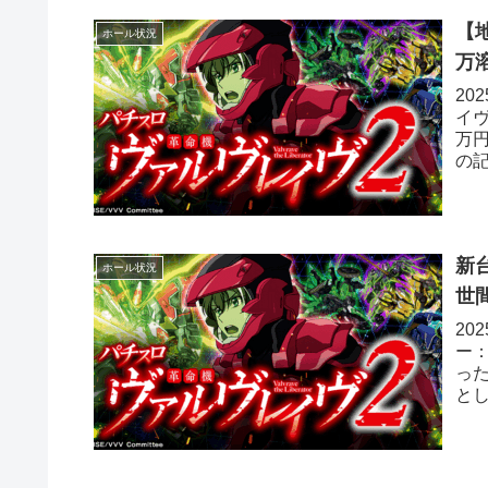
【
ホール状況
万
20
イヴ
万円
の記
新
ホール状況
世
20
ー：
っ
と
ヴ...