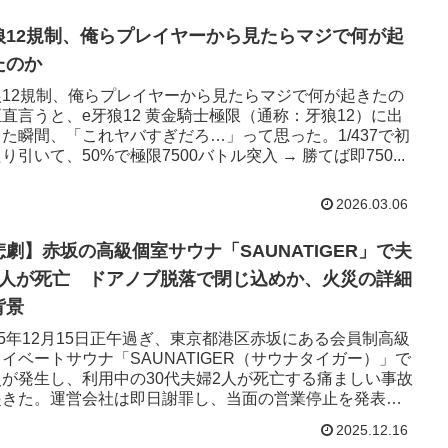
狼12規制、俺らプレイヤーから見たらマジで何が起
たのか
狼12規制、俺らプレイヤーから見たらマジで何が起きたの
直言うと、e牙狼12 黄金騎士極限（通称：牙狼12）に出
た瞬間、「これヤバすぎだろ…」って思った。1/437で初
り引いて、50%で極限7500バトル突入 → 勝てば即750...
2026.03.06
悲劇】赤坂の高級個室サウナ「SAUNATIGER」で夫
2人が死亡 ドアノブ脱落で閉じ込めか、火災の詳細
背景
25年12月15日正午過ぎ、東京都港区赤坂にある会員制高級
イベートサウナ「SAUNATIGER（サウナタイガー）」で
災が発生し、利用中の30代夫婦2人が死亡する痛ましい事故
起きた。運営会社は即日謝罪し、当面の営業停止を発表。
..
2025.12.16