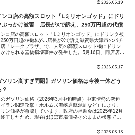
2026.05.19
チンコ店の高額スロット『Lミリオンゴッド』にドリ
クぶっかけ被害 店長がXで訴え、250万円超の代償
チンコ店の高額スロット「Lミリオンゴッド」にドリンク被
 250万円超の機体が…店長がXで訴え滋賀県大津市のパチ
コ店「レークプラザ」で、人気の高額スロット機にドリン
をかけられる器物損壊事件が発生した。5月16日、同店店長
旧Twi...
2026.05.17
ガソリン高すぎ問題】ガソリン価格は今後一体どう
る？
のガソリン価格（2026年3月中旬時点）中東情勢の緊迫
（イラン関連攻撃・ホルムズ海峡通航混乱など）により、
リン価格が急騰しています。政府の補助金は2025年12月
に終了したため、現在はほぼ市場価格そのままの状態で
 資源エネル...
2026.03.13