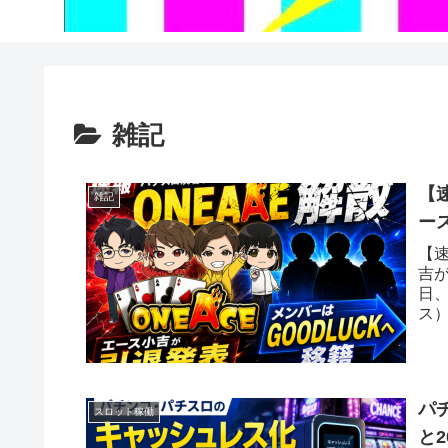
雑記
【
雑記
ー
【
吉が
日
ス
ース
パ
スロット稼働
と