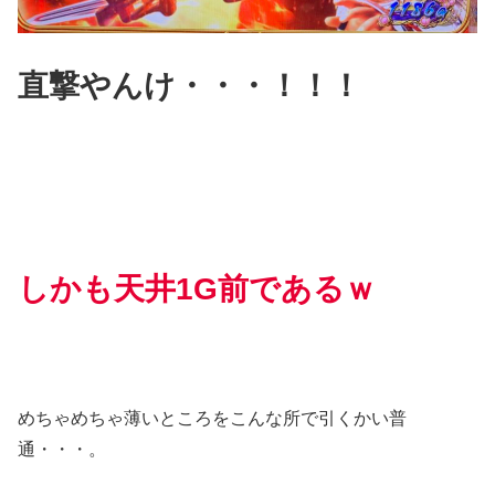
直撃やんけ・・・！！！
しかも天井1G前であるｗ
めちゃめちゃ薄いところをこんな所で引くかい普
通・・・。