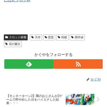
にほんブログ村
スロット稼働
天井
恩恵
戦槍
期待値
花の慶次
かぐやをフォローする
かぐや
【モンキーターン2】隣のおじさんが2ゲ
ームで即やめした台をハイエナした結
果・・・