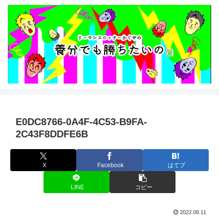
E0DC8766-0A4F-4C53-B9FA-
2C43F8DDFE6B
X
Facebook
はてブ
LINE
コピー
2022.08.11