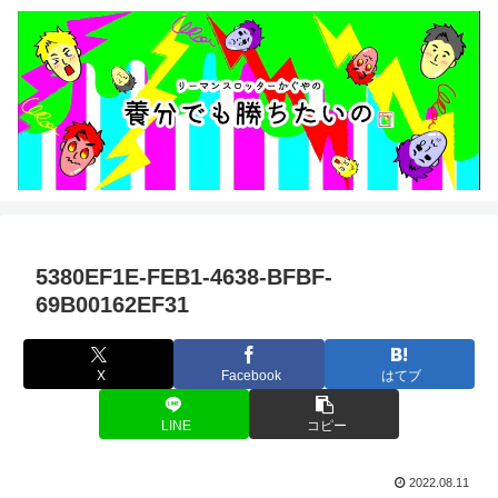
5380EF1E-FEB1-4638-BFBF-
69B00162EF31
X
Facebook
はてブ
LINE
コピー
2022.08.11