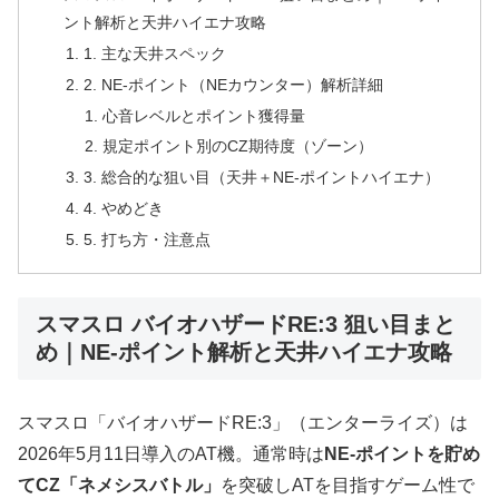
ント解析と天井ハイエナ攻略
1. 主な天井スペック
2. NE-ポイント（NEカウンター）解析詳細
心音レベルとポイント獲得量
規定ポイント別のCZ期待度（ゾーン）
3. 総合的な狙い目（天井＋NE-ポイントハイエナ）
4. やめどき
5. 打ち方・注意点
スマスロ バイオハザードRE:3 狙い目まと
め｜NE-ポイント解析と天井ハイエナ攻略
スマスロ「バイオハザードRE:3」（エンターライズ）は
2026年5月11日導入のAT機。通常時は
NE-ポイントを貯め
てCZ「ネメシスバトル」
を突破しATを目指すゲーム性で