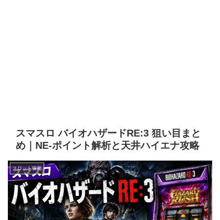
スマスロ バイオハザードRE:3 狙い目まと
め｜NE-ポイント解析と天井ハイエナ攻略
スロット稼働