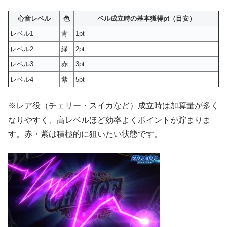
心音レベル
色
ベル成立時の基本獲得pt（目安）
レベル1
青
1pt
レベル2
緑
2pt
レベル3
赤
3pt
レベル4
紫
5pt
※レア役（チェリー・スイカなど）成立時は加算量が多く
なりやすく、高レベルほど効率よくポイントが貯まりま
す。赤・紫は積極的に狙いたい状態です。