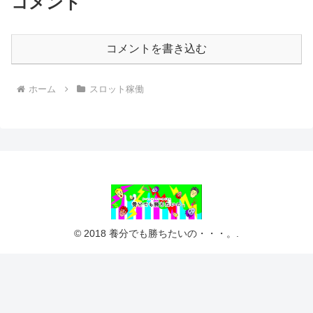
コメント
コメントを書き込む
ホーム
スロット稼働
© 2018 養分でも勝ちたいの・・・。.