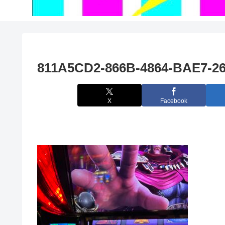
811A5CD2-866B-4864-BAE7-2
X
Facebook