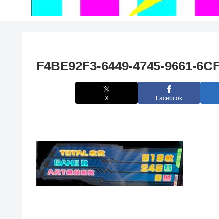
F4BE92F3-6449-4745-9661-6
X
Facebook