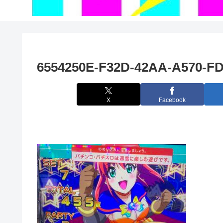
6554250E-F32D-42AA-A570-F
X
Facebook