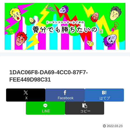
1DAC06F8-DA69-4CC0-87F7-
FEE449D98C31
X
Facebook
はてブ
LINE
コピー
2022.03.23