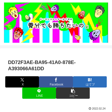
DD72F3AE-BA95-41A0-878E-
A393066A61DD
X
Facebook
はてブ
LINE
コピー
2022.02.24