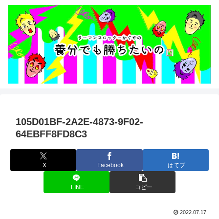
105D01BF-2A2E-4873-9F02-
64EBFF8FD8C3
X
Facebook
はてブ
LINE
コピー
2022.07.17