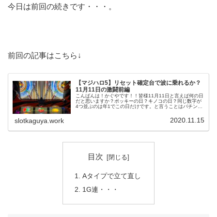
今日は前回の続きです・・・。
前回の記事はこちら↓
【マジハロ5】リセット確定台で波に乗れるか？
11月11日の激闘前編
こんばんは！かぐやです！！皆様11月11日と言えば何の日
だと思いますか？ポッキーの日？キノコの日？同じ数字が
4つ並ぶのは年1でこの日だけです。と言うことはパチンコ
屋さんも年1級で熱いって事ですよね・・・？と言うわけ
で休日でしたので朝から突撃...
2020.11.15
slotkaguya.work
目次
Aタイプで立て直し
1G連・・・