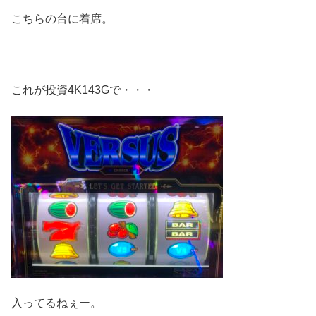
こちらの台に着席。
これが投資4K143Gで・・・
入ってるねぇー。