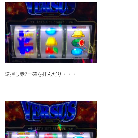
逆押し赤7一確を拝んだり・・・