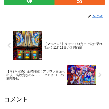
かぐや
【マジハロ5】リセット確定台で波に乗れ
るか？11月11日の激闘前編
【マジハロ5】金箱降臨！アリワン画面も
出現！高設定なのか・・・？11月11日の
激闘後編
コメント