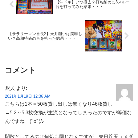
【沖ドキ】いつ撤去？打ち納めに3スルー
台を打ってみた結果・・・
【サラリーマン番長2】天井狙いは美味し
い？高期待値の台を拾った結果・・・
コメント
秋人
より:
2021年1月19日 12:36 AM
こちらは1本＝50枚貸し出しは無くなり46枚貸し
→5.2～5.3枚交換が主流となってしまったのですが等価な
んですね (ﾟoﾟ)/♪
閑散としてるのは何処も同じなんですが、先日貯玉（メダ