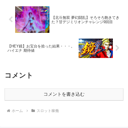
【北斗無双 夢幻闘乱】そろそろ飽きてき
た？甘デジミリオンチャレンジ9回目
【HEY鏡】お宝台を拾った結果・・・。
ハイエナ 期待値
コメント
コメントを書き込む
ホーム
スロット稼働