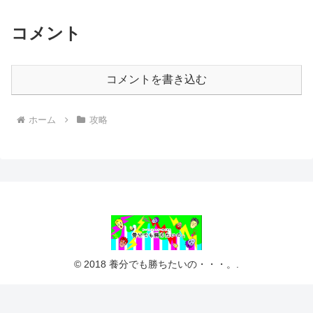
コメント
コメントを書き込む
ホーム
攻略
© 2018 養分でも勝ちたいの・・・。.