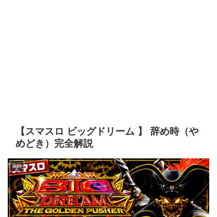
【スマスロ ビッグドリーム 】 辞め時（や
めどき）完全解説
攻略