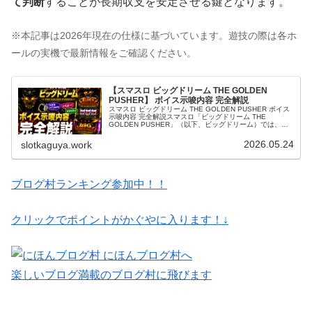
て判断
することが長期収支を安定させる鍵となります。
※本記事は2026年現在の仕様に基づいています。遊技の際は各ホ
ールの実機で最新情報をご確認ください。
【スマスロ ビッグドリーム THE GOLDEN
PUSHER】 ボイス示唆内容 完全解説
スマスロ ビッグドリーム THE GOLDEN PUSHER ボイス
示唆内容 完全解説スマスロ「ビッグドリーム THE
GOLDEN PUSHER」（以下、ビッグドリーム）では、ボ
イスが設定示唆とボール天井示唆の両方を担う重要な要素
となって...
2026.05.24
slotkaguya.work
ブログ村ランキング参加中！！
クリックでポイントがかぐやに入ります！↓
楽しいブログ満載のブログ村に飛びます