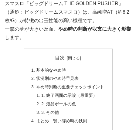
スマスロ「ビッグドリーム THE GOLDEN PUSHER」
（通称：ビッグドリームスマスロ）は、高純増AT（約8.2
枚/G）が特徴の出玉性能の高い機種です。
一撃の夢が大きい反面、
やめ時の判断が収支に大きく影響
します。
目次
基本的なやめ時
状況別のやめ時早見表
やめ時判断の重要チェックポイント
1. 終了画面の示唆（最重要）
2. 液晶ボールの色
3. その他
まとめ：賢い辞め時の鉄則