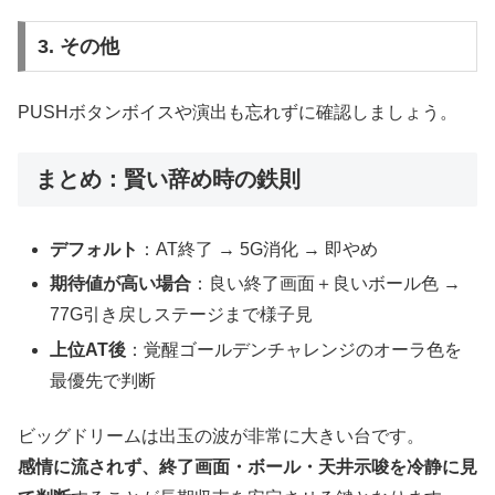
3. その他
PUSHボタンボイスや演出も忘れずに確認しましょう。
まとめ：賢い辞め時の鉄則
デフォルト
：AT終了 → 5G消化 → 即やめ
期待値が高い場合
：良い終了画面＋良いボール色 →
77G引き戻しステージまで様子見
上位AT後
：覚醒ゴールデンチャレンジのオーラ色を
最優先で判断
ビッグドリームは出玉の波が非常に大きい台です。
感情に流されず、終了画面・ボール・天井示唆を冷静に見