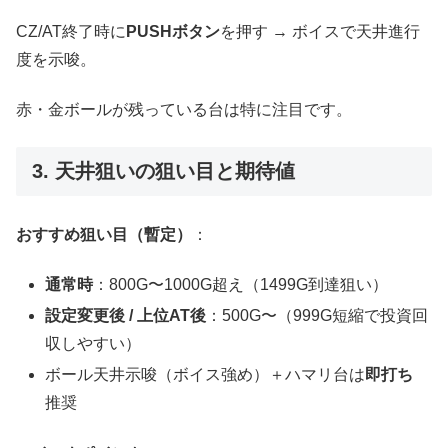
CZ/AT終了時に
PUSHボタン
を押す → ボイスで天井進行
度を示唆。
赤・金ボールが残っている台は特に注目です。
3. 天井狙いの狙い目と期待値
おすすめ狙い目（暫定）
：
通常時
：800G〜1000G超え（1499G到達狙い）
設定変更後 / 上位AT後
：500G〜（999G短縮で投資回
収しやすい）
ボール天井示唆（ボイス強め）＋ハマリ台は
即打ち
推奨