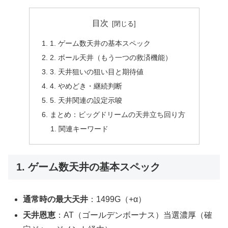
目次
1. ゲーム数天井の基本スペック
2. ボール天井（もう一つの救済機能）
3. 天井狙いの狙い目と期待値
4. やめどき・継続判断
5. 天井関連の設定示唆
まとめ：ビッグドリームの天井立ち回り方
関連キーワード
1. ゲーム数天井の基本スペック
通常時の最大天井
：1499G（+α）
天井恩恵
：AT（ゴールデンボーナス）当選濃厚（確