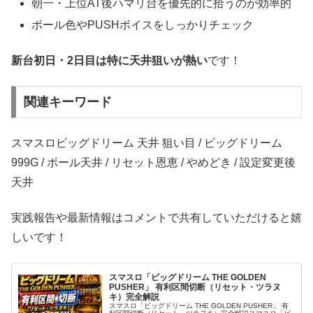
朝一・上位AT後ハマリ台を優先的に拾うのが効率的
ボール色やPUSHボイスをしっかりチェック
新台初日・2日目は特に天井狙いが熱い
です！
関連キーワード
スマスロビッグドリーム 天井 狙い目 / ビッグドリーム
999G / ボール天井 / リセット恩恵 / やめどき / 設定変更後
天井
実践報告や最新情報はコメントで共有していただけると嬉
しいです！
スマスロ「ビッグドリーム THE GOLDEN
PUSHER」 有利区間切断（リセット・ツラヌ
キ）完全解説
スマスロ「ビッグドリーム THE GOLDEN PUSHER」 有