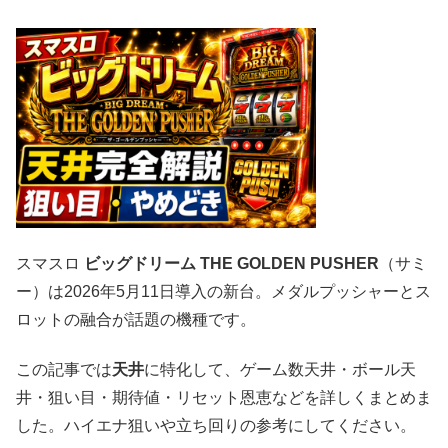
スマスロ
ビッグドリーム THE GOLDEN PUSHER
（サミ
ー）は2026年5月11日導入の新台。メダルプッシャーとス
ロットの融合が話題の機種です。
この記事では
天井
に特化して、ゲーム数天井・ボール天
井・狙い目・期待値・リセット恩恵などを詳しくまとめま
した。ハイエナ狙いや立ち回りの参考にしてください。