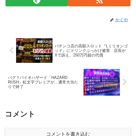
かぐや
パチンコ店の高額スロット『Lミリオンゴ
ッド』にドリンクぶっかけ被害 店長が
Xで訴え、250万円超の代償
バグ？バイオハザード「HAZARD
RUSH」虹文字プレミアが…通常大当た
りで終了
コメント
コメントを書き込む