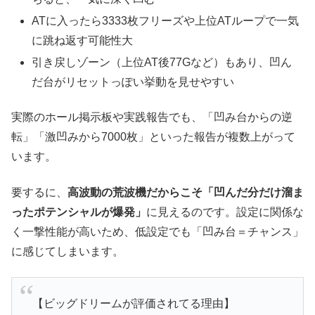
ATに入ったら3333枚フリーズや上位ATループで一気
に跳ね返す可能性大
引き戻しゾーン（上位AT後77Gなど）もあり、凹ん
だ台がリセットっぽい挙動を見せやすい
実際のホール掲示板や実践報告でも、「凹み台からの逆
転」「激凹みから7000枚」といった報告が複数上がって
います。
要するに、
高波動の荒波機だからこそ「凹んだ分だけ溜ま
ったポテンシャルが爆発」
に見えるのです。設定に関係な
く一撃性能が高いため、低設定でも「凹み台＝チャンス」
に感じてしまいます。
【ビッグドリームが評価されてる理由】