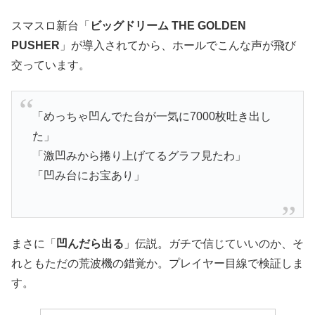
スマスロ新台「
ビッグドリーム THE GOLDEN
PUSHER
」が導入されてから、ホールでこんな声が飛び
交っています。
「めっちゃ凹んでた台が一気に7000枚吐き出し
た」
「激凹みから捲り上げてるグラフ見たわ」
「凹み台にお宝あり」
まさに「
凹んだら出る
」伝説。ガチで信じていいのか、そ
れともただの荒波機の錯覚か。プレイヤー目線で検証しま
す。