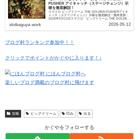
PUSHER アイキャッチ（ステージチェンジ）示
唆を徹底解説！
スマスロ ビッグドリーム THE GOLDEN PUSHERアイキ
ャッチ（ステージチェンジ）示唆を徹底解説！最終更新：
2026年5月12日スマスロ「ビッグドリーム THE GOLDEN
PUSHER」（Sammy）で話題の演出の一つが、ステ...
2026.05.12
slotkaguya.work
ブログ村ランキング参加中！！
クリックでポイントがかぐやに入ります！↓
楽しいブログ満載のブログ村に飛びます
攻略
ビッグドリーム
凹み
出る
かぐやをフォローする