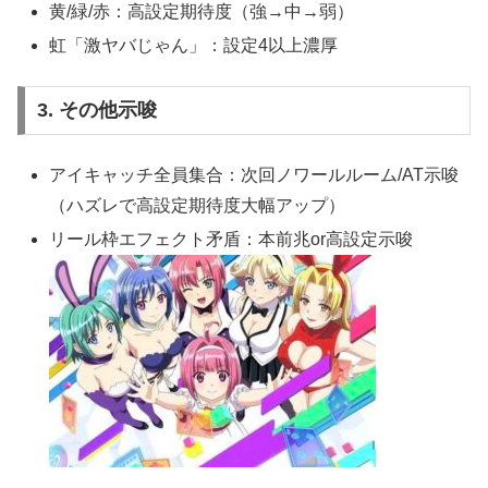
黄/緑/赤：高設定期待度（強→中→弱）
虹「激ヤバじゃん」：設定4以上濃厚
3. その他示唆
アイキャッチ全員集合：次回ノワールルーム/AT示唆
（ハズレで高設定期待度大幅アップ）
リール枠エフェクト矛盾：本前兆or高設定示唆