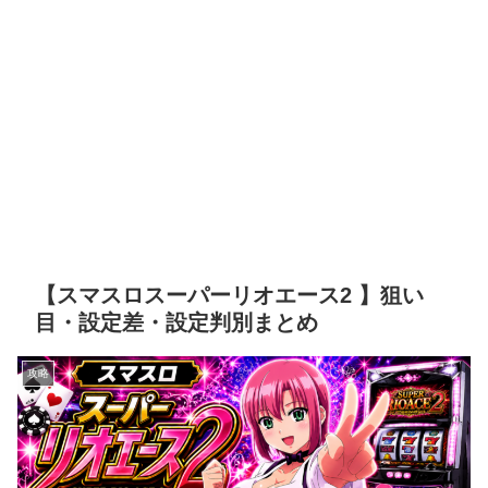
【スマスロスーパーリオエース2 】狙い
目・設定差・設定判別まとめ
攻略