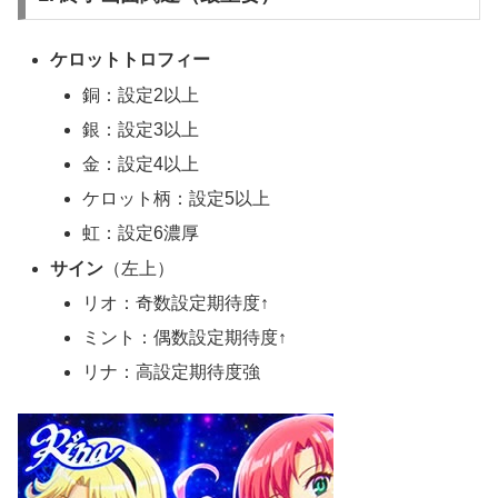
ケロットトロフィー
銅：設定2以上
銀：設定3以上
金：設定4以上
ケロット柄：設定5以上
虹：設定6濃厚
サイン
（左上）
リオ：奇数設定期待度↑
ミント：偶数設定期待度↑
リナ：高設定期待度強