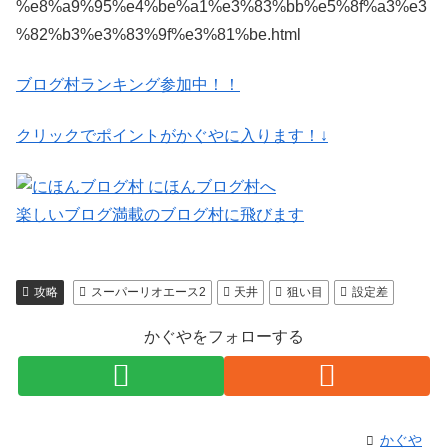
%e8%a9%95%e4%be%a1%e3%83%bb%e5%8f%a3%e3
%82%b3%e3%83%9f%e3%81%be.html
ブログ村ランキング参加中！！
クリックでポイントがかぐやに入ります！↓
楽しいブログ満載のブログ村に飛びます
攻略
スーパーリオエース2
天井
狙い目
設定差
かぐやをフォローする
かぐや