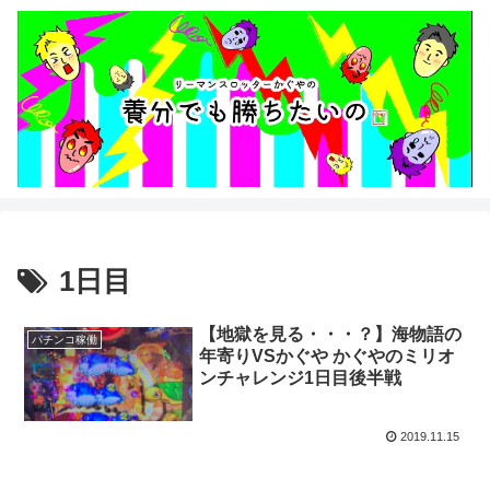
1日目
【地獄を見る・・・？】海物語の
パチンコ稼働
年寄りVSかぐや かぐやのミリオ
ンチャレンジ1日目後半戦
2019.11.15