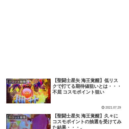
【聖闘士星矢 海王覚醒】低リス
スロット稼働
クで打てる期待値狙いとは・・・
不屈 コスモポイント狙い
2021.07.29
【聖闘士星矢 海王覚醒】久々に
スロット稼働
コスモポイントの抽選を受けてみ
た結果・・・。