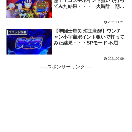
臨！？コスモポイント狙いで打っ
てみた結果・・・ 火時計 期待
値
2021.11.21
【聖闘士星矢 海王覚醒】ワンチ
スロット稼働
ャン小宇宙ポイント狙いで打って
みた結果・・・SPモード 不屈
2021.09.09
-----スポンサーリンク-----