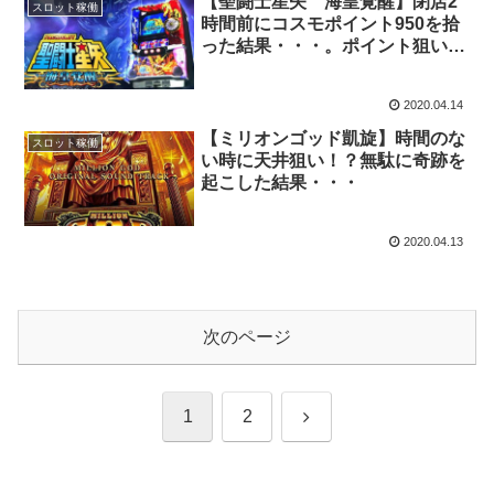
【聖闘士星矢 海皇覚醒】閉店2
スロット稼働
時間前にコスモポイント950を拾
った結果・・・。ポイント狙い
期待値
2020.04.14
【ミリオンゴッド凱旋】時間のな
スロット稼働
い時に天井狙い！？無駄に奇跡を
起こした結果・・・
2020.04.13
次のページ
次
1
2
へ