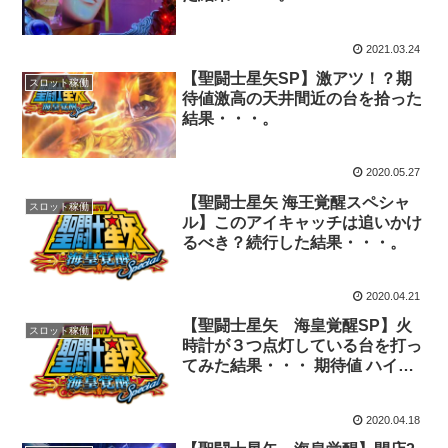
2021.03.24
【聖闘士星矢SP】激アツ！？期
スロット稼働
待値激高の天井間近の台を拾った
結果・・・。
2020.05.27
【聖闘士星矢 海王覚醒スペシャ
スロット稼働
ル】このアイキャッチは追いかけ
るべき？続行した結果・・・。
2020.04.21
【聖闘士星矢 海皇覚醒SP】火
スロット稼働
時計が３つ点灯している台を打っ
てみた結果・・・ 期待値 ハイエ
ナ
2020.04.18