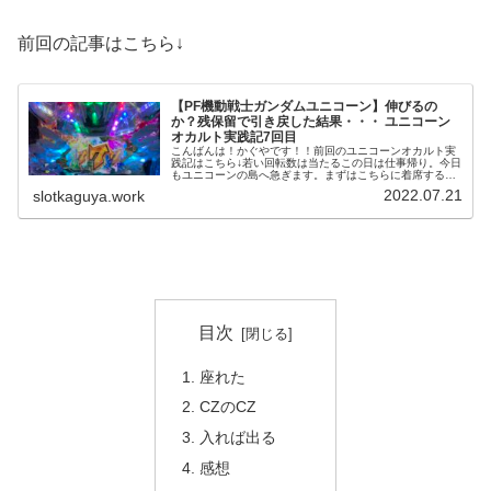
前回の記事はこちら↓
【PF機動戦士ガンダムユニコーン】伸びるの
か？残保留で引き戻した結果・・・ ユニコーン
オカルト実践記7回目
こんばんは！かぐやです！！前回のユニコーンオカルト実
践記はこちら↓若い回転数は当たるこの日は仕事帰り。今日
もユニコーンの島へ急ぎます。まずはこちらに着席するも
2K入れて当たらず。お次はこちら。こちらも2K当たら
2022.07.21
slotkaguya.work
ず。3台目。これが座ってすぐに...
目次
座れた
CZのCZ
入れば出る
感想