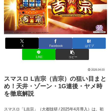
X
Facebook
はてブ
LINE
コピー
2026.04.03
スマスロ L吉宗（吉宗）の狙い目まと
め！天井・ゾーン・1G連後・ヤメ時
を徹底解説
スマスロ「L吉宗」（大都技研 / 2025年4月導入）は、初