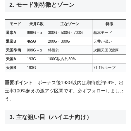
2. モード別特徴とゾーン
モード
天井G数
主なゾーン
特徴
通常A
999G＋α
300G・500G・700G
基本モード
通常B
465G
200G・300G
天井が浅い
天国準備
999G＋α
特徴的
次回天国B濃厚
天国A
193G
100G以内約30%
—
天国B
193G
—
71.1%ループ
重要ポイント
：ボーナス後193G以内は期待度約54%、出
玉率100%超えの激アツ区間です。必ずフォローしましょ
う。
3. 主な狙い目（ハイエナ向け）