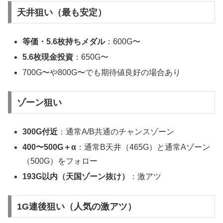
天井狙い（最も安定）
等価・5.6枚持ちメダル
：600G〜
5.6枚現金投資
：650G〜
700G〜や800G〜でも期待値良好の場合あり
ゾーン狙い
300G付近
：通常A/B共通のチャンスゾーン
400〜500G＋α
：通常B天井（465G）と通常Aゾーン
（500G）をフォロー
193G以内（天国ゾーン抜け）
：激アツ
1G連後狙い（人気の激アツ）